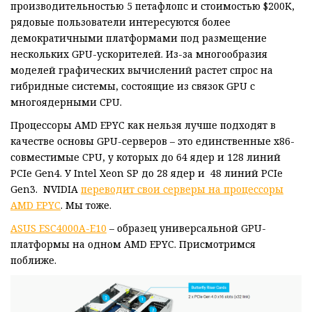
производительностью 5 петафлопс и стоимостью $200K,
рядовые пользователи интересуются более
демократичными платформами под размещение
нескольких GPU-ускорителей. Из-за многообразия
моделей графических вычислений растет спрос на
гибридные системы, состоящие из связок GPU с
многоядерными CPU.
Процессоры AMD EPYC как нельзя лучше подходят в
качестве основы GPU-серверов – это единственные x86-
совместимые CPU, у которых до 64 ядер и 128 линий
PCIe Gen4. У Intel Xeon SP до 28 ядер и 48 линий PCIe
Gen3. NVIDIA
переводит свои серверы на процессоры
AMD EPYC
. Мы тоже.
ASUS ESC4000A-E10
– образец универсальной GPU-
платформы на одном AMD EPYC. Присмотримся
поближе.