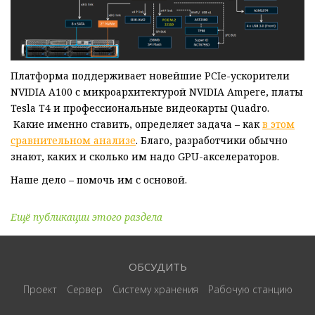
Платформа поддерживает новейшие PCIe-ускорители
NVIDIA A100 с микроархитектурой NVIDIA Ampere, платы
Tesla T4 и профессиональные видеокарты Quadro.
Какие именно ставить, определяет задача – как
в этом
сравнительном анализе
. Благо, разработчики обычно
знают, каких и сколько им надо GPU-акселераторов.
Наше дело – помочь им с основой.
Ещё публикации этого раздела
ОБСУДИТЬ
Проект
Сервер
Систему хранения
Рабочую станцию