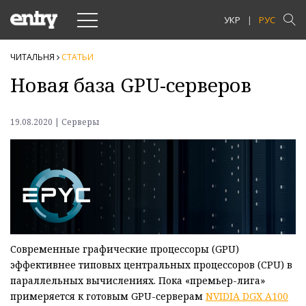
Toggle
УКР
РУС
navigation
ЧИТАЛЬНЯ
СТАТЬИ
Новая база GPU-серверов
19.08.2020 | Серверы
Современные графические процессоры (GPU)
эффективнее типовых центральных процессоров (CPU) в
параллельных вычислениях. Пока «премьер-лига»
примеряется к готовым GPU-серверам
NVIDIA DGX A100