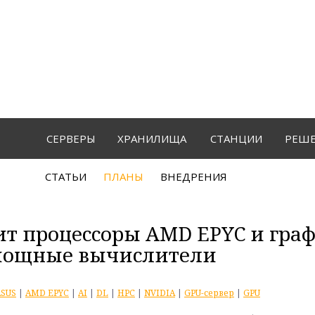
СЕРВЕРЫ
ХРАНИЛИЩА
СТАНЦИИ
РЕШ
СТАТЬИ
ПЛАНЫ
ВНЕДРЕНИЯ
ит процессоры AMD EPYC и гра
 мощные вычислители
ASUS
|
AMD EPYC
|
AI
|
DL
|
HPC
|
NVIDIA
|
GPU-сервер
|
GPU