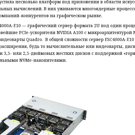
стила несколько платформ под приложения в области искус
ьных вычислений. В них уживаются многоядерные процесс
компаний-конкурентов на графическом рынке.
4000A-E10 — графический сервер формата 2U под один процес
ейшие PCIe-ускорители NVIDIA A100 с микроархитектурой NV
деокарты Quadro. В общей сложности сервер ESC4000A-E10 пр
расширения, будь то вычислительные или видеокарты, диск
ми 3,5- или 2,5-дюймовых жестких дисков с поддержкой «гор
тельными NVMe-накопителями.