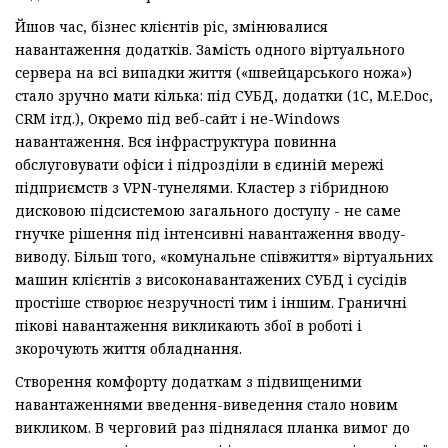
Йшов час, бізнес клієнтів ріс, змінювалися
навантаження додатків. Замість одного віртуального
сервера на всі випадки життя («швейцарського ножа»)
стало зручно мати кілька: під СУБД, додатки (1С, M.E.Doc,
CRM ітд.), Окремо під веб-сайт і не-Windows
навантаження. Вся інфраструктура повинна
обслуговувати офіси і підрозділи в єдиній мережі
підприємств з VPN-тунелями. Кластер з гібридною
дисковою підсистемою загального доступу - не саме
гнучке рішення під інтенсивні навантаження вводу-
виводу. Більш того, «комунальне співжиття» віртуальних
машин клієнтів з високонавантажених СУБД і сусідів
простіше створює незручності тим і іншим. Граничні
пікові навантаження викликають збої в роботі і
зкорочують життя обладнання.
Створення комфорту додаткам з підвищеними
навантаженнями введення-виведення стало новим
викликом. В черговий раз піднялася планка вимог до