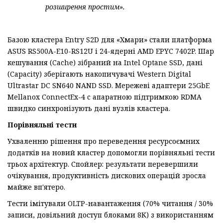
розширення простим».
Базою кластера Entry S2D для «Хмари» стали платформа
ASUS RS500A-E10-RS12U і 24-ядерні AMD EPYC 7402P. Шар
кешування (Cache) зібраний на Intel Optane SSD, дані
(Capacity) зберігають накопичувачі Western Digital
Ultrastar DC SN640 NAND SSD. Мережеві адаптери 25GbE
Mellanox ConnectEx-4 c апаратною підтримкою RDMA
швидко синхронізують дані вузлів кластера.
Порівняльні тести
Ухваленню рішення про переведення ресурсоємних
додатків на новий кластер допомогли порівняльні тести
трьох архітектур. Спойлер: результати перевершили
очікування, продуктивність дискових операцій зросла
майже вп'ятеро.
Тести імітували OLTP-навантаження (70% читання / 30%
записи, довільний доступ блоками 8К) з використанням