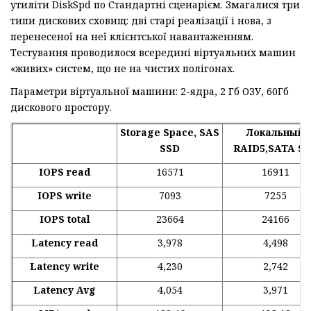
утиліти DiskSpd по Стандартні сценарієм. Змагалися три
типи дискових сховищ: дві старі реалізації і нова, з
перенесеної на неї клієнтської навантаженням.
Тестування проводилося всередині віртуальних машин
«живих» систем, що не на чистих полігонах.
Параметри віртуальної машини: 2-ядра, 2 Гб ОЗУ, 60Гб
дискового простору.
Storage Space,
SAS
Локальный
SSD
RAID5,
SATA
SS
IOPS read
16571
16911
IOPS write
7093
7255
IOPS total
23664
24166
Latency read
3,978
4,498
Latenc
y write
4,230
2,742
Latency Avg
4,054
3,971