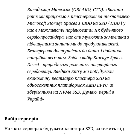
Володимир Малежик (OBLAKO, CTO): «Багато
років ми працюємо з кластерами за технологією
Microsoft Storage Spaces з JBOD на SSD / HDD і у
нас є можливість порівнювати. Як будь-якого
сервіс-провайдера, нас стимулюють замовники з
підвищеними запитами до продуктивності.
Безперервна доступність до даних і додатків
потрібна всім нам. Звідси вибір Storage Spaces
Direct - п
рироднього розвитку операційного
середовища. Завдяки Entry ми побудували
економічну реалізацію кластера S2D на
односокетних платформах AMD EPYC, зі
зберіганням на NVMe SSD. Думаю, перші в
Україні»
Вибiр серверiв
На яких серверах будувати кластери S2D, залежить від