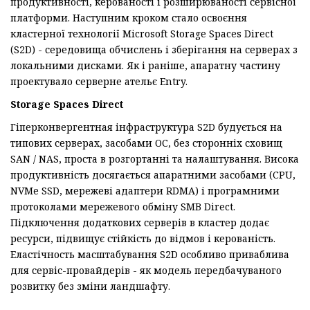
продуктивності, керованості і розширюваності сервісної
платформи. Наступним кроком стало освоєння
кластерної технології Microsoft Storage Spaces Direct
(S2D) - середовища обчислень і зберігання на серверах з
локальними дисками. Як і раніше, апаратну частину
проектувало серверне ательє Entry.
Storage Spaces Direct
Гіперконвергентная інфраструктура S2D будується на
типових серверах, засобами ОС, без сторонніх сховищ
SAN / NAS, проста в розгортанні та налаштування. Висока
продуктивність досягається апаратними засобами (CPU,
NVMe SSD, мережеві адаптери RDMA) і програмними
протоколами мережевого обміну SMB Direct.
Підключення додаткових серверів в кластер додає
ресурси, підвищує стійкість до відмов і керованість.
Еластічноcть масштабування S2D особливо приваблива
для сервіс-провайдерів - як модель передбачуваного
розвитку без зміни ландшафту.