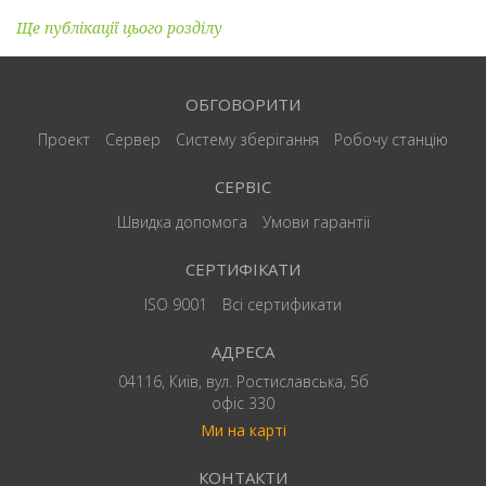
Ще публікації цього розділу
ОБГОВОРИТИ
Проект
Сервер
Систему зберігання
Робочу станцію
СЕРВІС
Швидка допомога
Умови гарантії
СЕРТИФІКАТИ
ISO 9001
Всі сертификати
АДРЕСА
04116, Київ, вул. Ростиславська, 5б
офіс 330
Ми на карті
КОНТАКТИ