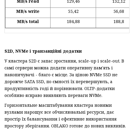
MB/s read
129,46
132,12
MB/s write
55,42
56,68
MB/s total
184,88
188,8
S2D, NVMe і транзакційні додатки
У кластера S2D є запас зростання, scale-up і scale-out. В
самі сервери можна додати оперативну пам'ять і
накопичувачі - благо є місце. За ціною NVMe SSD не
дорожче SATA SSD, по ємності їх перевершують, а
продуктивність годі й порівнювати. OLTP-додатки
особливо яскраво виявляють переваги NVMe.
Горизонтальне масштабування кластера новими
вузлами нарощує все обчислювальні ресурси, дає
простір їх балансування і ефективне використання
простору зберігання. OBLAKO готове до нових викликів.