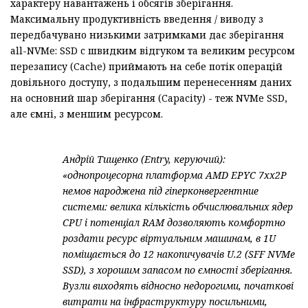
характеру навантажень і обсягів зберігання.
Максимальну продуктивність введення / виводу з
передбачувано низькими затримками дає зберігання
all-NVMe: SSD c швидким відгуком та великим ресурсом
перезапису (Cache) приймають на себе потік операцій
довільного доступу, з подальшим перенесенням даних
на основний шар зберігання (Capacity) - теж NVMe SSD,
але ємні, з меншим ресурсом.
Андрій Тищенко (Entry, керуючий):
«однопроцесорна платформа AMD EPYC 7xx2P
немов народжена під гіперконвергентние
системи: велика кількість обчислювальних ядер
CPU і потенціал RAM дозволяють комфортно
роздати ресурс віртуальним машинам, в 1U
поміщається до 12 накопичувачів U.2 (SFF NVMe
SSD), з хорошим запасом по ємності зберігання.
Вузли виходять відносно недорогими, початкові
витрати на інфраструктуру посильними,