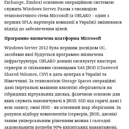
Exchange, Zimbra) основною операційною системою
служить Windows Server. Разом з еволюцією
технологічного стека Microsoft (а OBLAKO - один з
перших SPLA-партнерів компанії в Україні) змінювався
підхід до забезпечення цілей.
Програмно-визначена платформа Microsoft
Windows Server 2012 була першим досвідом ОС,
засобами якої будується програмно-визначена ​​
інфраструктура. OBLAKO донині експлуатує кластери
серверів зi спiльними сховищами SAS JBOD (Clustered
Shared Volumes, CSV) в дата-центрах в Україні та
Німеччині. За технологією Storage Spaces операційні
дані (віртуальні машини клієнтів) зберігаються на
гібридних віртуальних дисках, фізичною основою для
яких служать накопичувачі в JBOD: SSD під гарячі дані і
кеш запису, ємні HDD - як основний шар зберігання. За
рахунок підбору компонентів (серверів, JBOD, дисків)
таким універсальним рішенням можна і сьогодні
задовольнити потреби 90% клієнтських навантажень.