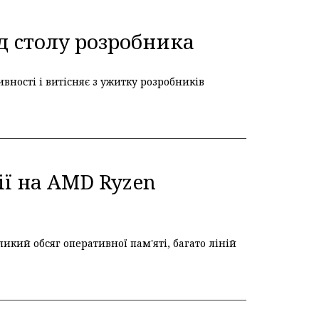
д cтолу розробника
вності і витісняє з ужитку розробників
ії на AMD Ryzen
кий обсяг оперативної пам'яті, багато ліній