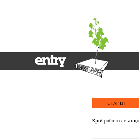
СТАНЦІЇ
Крій робочих станці