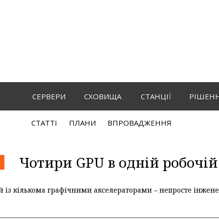
СЕРВЕРИ
СХОВИЩА
СТАНЦІЇ
РІШЕН
СТАТТI
ПЛАНИ
ВПРОВАДЖЕННЯ
Чотири GPU в одній робочій 
й із кількома графічними акселераторами – непросте інжен