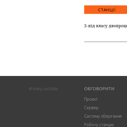
СТАНЦІЇ
З-під класу двопроц
ОБГОВОРИТИ
© Entry, Ltd 2026.
Проект
Сервер
Систему зберігання
Робочу станцію