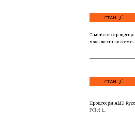
СТАНЦІЇ
Сімейство процесорі
двосокетнi системи.
СТАНЦІЇ
Процесори AMD Ryzen
PCIe) і...