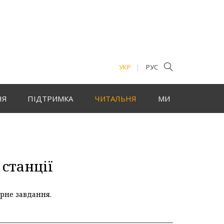
УКР
РУС
НЯ
ПІДТРИМКА
ЧИТАЛЬНЯ
МИ
станції
ерне завдання.