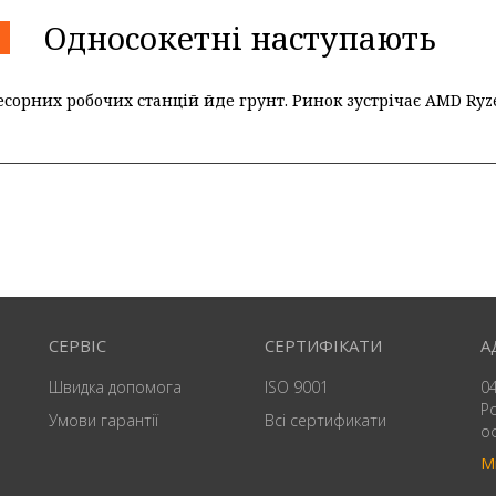
Односокетнi наступають
есорних робочих станцій йде грунт. Ринок зустрічає AMD Ryz
СЕРВІС
СЕРТИФІКАТИ
А
Швидка допомога
ISO 9001
04
Р
Умови гарантії
Всі сертификати
о
М