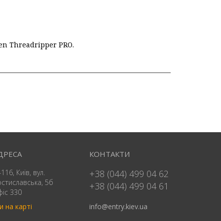
en Threadripper PRO.
ДРЕСА
КОНТАКТИ
116, Київ, вул.
+38 (044) 499 04 62
остиславська, 5б
+38 (044) 499 04 61
фіс 330
и на карті
info@entry.kiev.ua