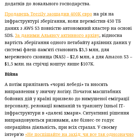
додатків до локального господарства.
Продавець Teezily заощадив 400K євро
на рік на
інфраструктурі зберігання, коли перемістив 450 ТБ
даних з AWS S3 повністю автономний кластер на основі
SDS.
За даними Альянсу активного архіву
, відносна
вартість зберігання одного петабайту архівних даних у
системі флеш-пам'яті становить $3,5 млн, для
мережевого сховища (NAS) – $2,6 млн, а для Amazon S3 –
$1,5 млн. на стрічці коштує лише $107K.
Війна
А потім прилітають «чорні лебеді» та вносять
виправлення у звичну логіку. Початок масштабних
бойових дій у країні призвело до вимушеної еміграції
персоналу, релокації компаній та транзиту їхньої ІТ-
інфраструктури в «далекі хмари». Ситуативні рішення
виправдовуються ризиками, але бізнес-те годує
операційна діяльність, при всіх страхах. У своєму
інтерв'ю
«Не поспішайте на захід: чи все так однозначно