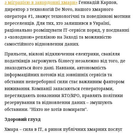
з міграцією в закордонні хмари»
Геннадій Карпов,
директор з технологій De Novo, нашого хмарного
оператора #1, зважує технологічні та поведінкові мотиви
переселенців. Для тих, хто залишився в Україні,
раціонально розміщувати ІТ-сервіси поряд, у поєднанні
з «холодною» реплікою на Заході та можливістю
самостійного відновлення даних.
Прильоти, віялові відключення електрики, свавілля
податківців загрожують бізнесу незалежно від того, де
знаходяться його дані. Навпаки, автономність
інформаційних потоків від зовнішніх сервісів та
обставин непереборної сили стає важливим фактором
виживання. Компанії запасаються генераторами,
переглядають показники RTO/RPO, правлять політики
резервування та відновлення даних – змушують
обставини. "Ніхто не хотів помирати".
Здоровий глузд
Хмара – сила в ІТ, а ринок публічних хмарних послуг