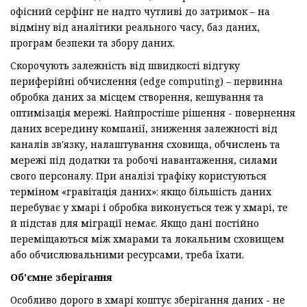
офісний серфінг не надто чутливі до затримок – на
відміну від аналітики реального часу, баз даних,
програм безпеки та збору даних.
Скорочують залежність від швидкості відгуку
периферійні обчислення (edge computing) – первинна
обробка даних за місцем створення, кешування та
оптимізація мережі. Найпростіше рішення - повернення
даних всередину компанії, зниження залежності від
каналів зв'язку, налаштування сховища, обчислень та
мережі під додатки та робочі навантаження, силами
свого персоналу. При аналізі трафіку користуються
терміном «гравітація даних»: якщо більшість даних
перебуває у хмарі і обробка виконується теж у хмарі, те
й підстав для міграції немає. Якщо дані постійно
переміщаються між хмарами та локальним сховищем
або обчислювальними ресурсами, треба їхати.
Об'ємне зберігання
Особливо дорого в хмарі коштує зберігання даних - не