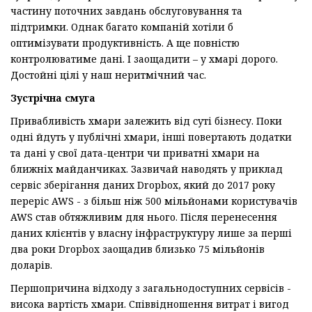
частину поточних завдань обслуговування та
підтримки. Однак багато компаній хотіли б
оптимізувати продуктивність. А ще повністю
контролюватиме дані. І заощадити – у хмарі дорого.
Достойні цілі у наш неритмічний час.
Зустрічна смуга
Привабливість хмари залежить від суті бізнесу. Поки
одні йдуть у публічні хмари, інші повертають додатки
та дані у свої дата-центри чи приватні хмари на
ближніх майданчиках. Зазвичай наводять у приклад
сервіс зберігання даних Dropbox, який до 2017 року
переріс AWS - з більш ніж 500 мільйонами користувачів
AWS став обтяжливим для нього. Після перенесення
даних клієнтів у власну інфраструктуру лише за перші
два роки Dropbox заощадив близько 75 мільйонів
доларів.
Першопричина відходу з загальнодоступних сервісів -
висока вартість хмари. Співвідношення витрат і вигод