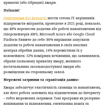
приватні (або гібридні) хмари.
Поїхали!
Опитування 451 Research
шести сотень ІТ-керівників
підприємств-мігрантів, проведене в 2021 році, показало,
що 48% перенесли додатки або робочі навантаження від
гіперскейлерів AWS, Microsoft Azure або Google Cloud
Platform ближче до себе: 86% вирішили запускати
додатки та робочі навантаження в своїх власних
центрах обробки даних, 14% перемістили їх у
колокейшен. 52% помiрних кочівників, що залишилися,
обрали ізольовану приватну хмару, меншого
постачальника загальнодоступної хмари або
розміщення на сторонньому залозі.
Мережеві затримки та «гравітація даних»
Хмара забезпечує еластичність сховища та навантажень,
але його робота залежить від підключення до Інтернету
– тобто мережевих затримок. Такі програми як резервне
копіювання та відновлення, електронна пошта та