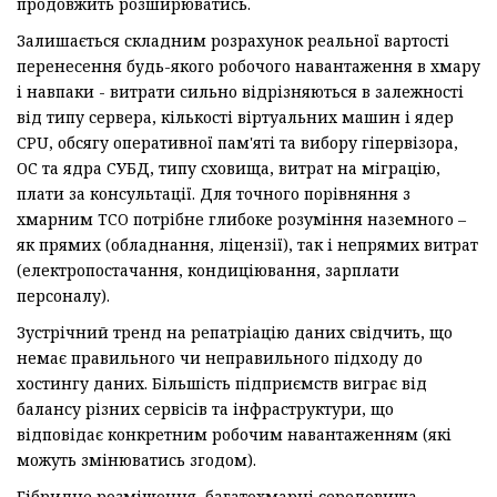
продовжить розширюватись.
Залишається складним розрахунок реальної вартості
перенесення будь-якого робочого навантаження в хмару
і навпаки - витрати сильно відрізняються в залежності
від типу сервера, кількості віртуальних машин і ядер
CPU, обсягу оперативної пам'яті та вибору гіпервізора,
ОС та ядра СУБД, типу сховища, витрат на міграцію,
плати за консультації. Для точного порівняння з
хмарним TCO потрібне глибоке розуміння наземного –
як прямих (обладнання, ліцензії), так і непрямих витрат
(електропостачання, кондиціювання, зарплати
персоналу).
Зустрічний тренд на репатріацію даних свідчить, що
немає правильного чи неправильного підходу до
хостингу даних. Більшість підприємств виграє від
балансу різних сервісів та інфраструктури, що
відповідає конкретним робочим навантаженням (які
можуть змінюватись згодом).
Гібридне розміщення, багатохмарні середовища,