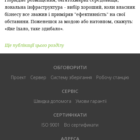
локальна інфраструктура - вибір хороший, коли власник
бізнесу все зважив і приміряв "ефективність" на свої
обставини. Поженешся за модою або натовпом, скажуть:
«Яке їхало, таке здибало».
Ще публікації цього розділу
ОБГОВОРИТИ
Проект
Сервер
Систему зберігання
Робочу станцію
СЕРВІС
Швидка допомога
Умови гарантії
СЕРТИФІКАТИ
ISO 9001
Всі сертификати
АДРЕСА