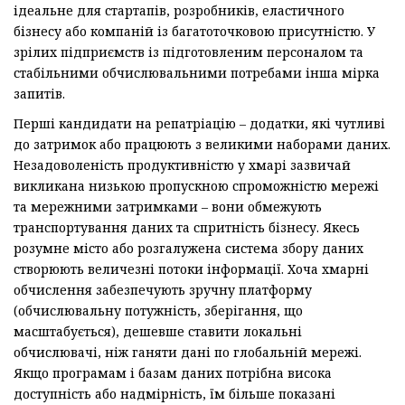
ідеальне для стартапів, розробників, еластичного
бізнесу або компаній із багатоточковою присутністю. У
зрілих підприємств із підготовленим персоналом та
стабільними обчислювальними потребами інша мірка
запитів.
Перші кандидати на репатріацію – додатки, які чутливі
до затримок або працюють з великими наборами даних.
Незадоволеність продуктивністю у хмарі зазвичай
викликана низькою пропускною спроможністю мережі
та мережними затримками – вони обмежують
транспортування даних та спритність бізнесу. Якесь
розумне місто або розгалужена система збору даних
створюють величезні потоки інформації. Хоча хмарні
обчислення забезпечують зручну платформу
(обчислювальну потужність, зберігання, що
масштабується), дешевше ставити локальні
обчислювачі, ніж ганяти дані по глобальній мережі.
Якщо програмам і базам даних потрібна висока
доступність або надмірність, їм більше показані