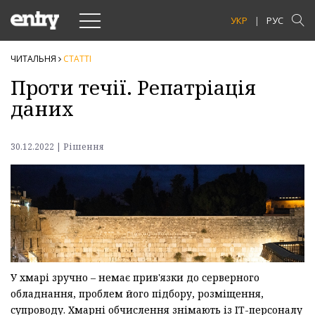
Toggle
УКР
РУС
navigation
ЧИТАЛЬНЯ
СТАТТI
Проти течії. Репатріація
даних
30.12.2022 | Рішення
У хмарі зручно – немає прив'язки до серверного
обладнання, проблем його підбору, розміщення,
супроводу. Хмарні обчислення знімають із ІТ-персоналу