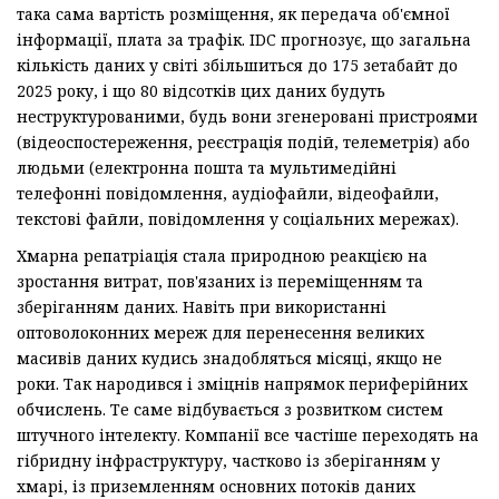
така сама вартість розміщення, як передача об'ємної
інформації, плата за трафік. IDC прогнозує, що загальна
кількість даних у світі збільшиться до 175 зетабайт до
2025 року, і що 80 відсотків цих даних будуть
неструктурованими, будь вони згенеровані пристроями
(відеоспостереження, реєстрація подій, телеметрія) або
людьми (електронна пошта та мультимедійні
телефонні повідомлення, аудіофайли, відеофайли,
текстові файли, повідомлення у соціальних мережах).
Хмарна репатріація стала природною реакцією на
зростання витрат, пов'язаних із переміщенням та
зберіганням даних. Навіть при використанні
оптоволоконних мереж для перенесення великих
масивів даних кудись знадобляться місяці, якщо не
роки. Так народився і зміцнів напрямок периферійних
обчислень. Те саме відбувається з розвитком систем
штучного інтелекту. Компанії все частіше переходять на
гібридну інфраструктуру, частково із зберіганням у
хмарі, із приземленням основних потоків даних