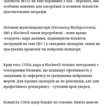
здатність INT32 на такт порівняно з Ada – перевага, яка
особливо важлива для алгорітмів із великою кількістю
цілочисельних операцій.
Потокові мультипроцесори (Streaming Multiprocessor,
SM) у Blackwell також перероблені – вони краще
«годують» ядра даними, підвищуючи кількість
інструкцій на такт (IPC ) у складних сценаріях, таких як
трасування променів чи нейронні шейдери.
Крім того, CUDA-ядра в Blackwell тісніше інтегровані з
тензорними блоками, що підвищує ефективність у
завданнях AI-інференсу та тренування нейронних
мереж. Для ігрових сценаріїв це не революція, але для
професійного рендерингу – суттєвий крок уперед.
Кількість CUDA-ядер більше не головне. Навіть маючи