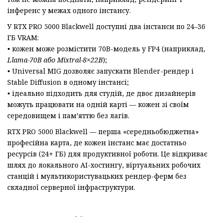
інференс у межах одного інстансу.
У RTX PRO 5000 Blackwell доступні два інстанси по 24–36
ГБ VRAM:
• кожен може розмістити 70B-модель у FP4 (наприклад,
Llama-70B
або
Mixtral-8×22B
);
• Universal MIG дозволяє запускати Blender-рендер і
Stable Diffusion в одному інстансі;
• ідеально підходить для студій, де двоє дизайнерів
можуть працювати на одній карті — кожен зі своїм
середовищем і пам’яттю без лагів.
RTX PRO 5000 Blackwell — перша «середньобюджетна»
професійна карта, де кожен інстанс має достатньо
ресурсів (24+ ГБ) для продуктивної роботи. Це відкриває
шлях до локального AI-хостингу, віртуальних робочих
станцій і мультикористувацьких рендер-ферм без
складної серверної інфраструктури.