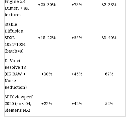
Engine 5.4
+25–30%
+78%
32–38%
Lumen + 8K
textures
Stable
Diffusion
SDXL
+18–22%
+55%
33–40%
1024×1024
(batch=8)
DaVinci
Resolve 18
(8K RAW +
+30%
+45%
67%
Noise
Reduction)
SPECviewperf
2020 (snx-04,
+22%
+42%
52%
Siemens NX)