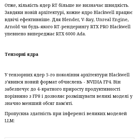
Отже, кількість ядер RT більше не визначає швидкість.
Завдяки новій архітектурі, кожне ядро Blackwell працює
вдвічі ефективніше. Для Blender, V-Ray, Unreal Engine,
Arnold чи будь-якого RT-рендерингу RTX PRO Blackwell
упевнено випереджає RTX 6000 Ada.
Тензорні ядра
У тензорних ядер 5-го покоління архітектури Blackwell
з’явився новий формат обчислень - NVIDIA FP4. Він
забезпечує до 4-кратного приросту продуктивності
порівняно з FP8 і дозволяє розміщувати великі моделі у
значно менший обсяг пам'яті.
Пропускна здатність при інференсі великих моделей
LLM: