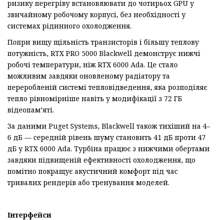
ризику перегріву встановлювати до чотирьох GPU у
звичайному робочому корпусі, без необхідності у
системах рідинного охолодження.
Попри вищу щільність транзисторів і більшу теплову
потужність, RTX PRO 5000 Blackwell демонструє нижчі
робочі температури, ніж RTX 6000 Ada. Це стало
можливим завдяки оновленому радіатору та
переробленій системі тепловідведення, яка розподіляє
тепло рівномірніше навіть у модифікації з 72 ГБ
відеопам’яті.
За даними Puget Systems, Blackwell також тихіший на 4–
6 дБ — середній рівень шуму становить 41 дБ проти 47
дБ у RTX 6000 Ada. Турбіна працює з нижчими обертами
завдяки підвищеній ефективності охолодження, що
помітно покращує акустичний комфорт під час
тривалих рендерів або тренування моделей.
Інтерфейси