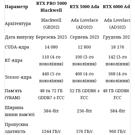
RTX PRO 5000
Параметр
RTX 5000 Ada
RTX 6000 Ada
Blackwell
Blackwell
Ada Lovelace
Ada Lovelace
Архітектура
(GB202)
(AD102)
(AD102)
Дата випуску
Березень 2025
Серпень 2023
Грудень 2022
CUDA-ядра
14 080
12 800
18 176
110 (4-го
100 (3-го
142 (3-го
RT-ядра
покоління)
покоління)
покоління)
440 (5-го
400 (4-го
568 (4-го
Tensor-ядра
покоління)
покоління)
покоління)
Пам'ять
48 та 72 ГБ
32 ГБ GDDR6 з
48 ГБ GDDR6 з
(VRAM)
GDDR7 з ECC
ECC
ECC
Ширина
384-біт
256-біт
384-біт
шини пам'яті
Пропускна
здатність
1344 ГБ/с
576 ГБ/с
960 ГБ/с