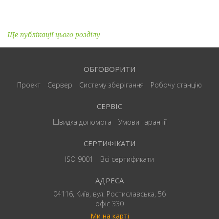
Ще публікації цього розділу
ОБГОВОРИТИ
Проект
Сервер
Систему зберігання
Робочу станцію
СЕРВІС
Швидка допомога
Умови гарантії
СЕРТИФІКАТИ
ISO 9001
Всі сертификати
АДРЕСА
04116, Київ, вул. Ростиславська, 5б
офіс 330
Ми на карті