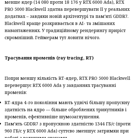
менше ядер (14 080 проти 18 176 у RTX 6000 Ada), RTX
PRO 5000 Blackwell здатна перевершувати її у реальних
додатках – завдяки новій архітектурі та пам’яті GDDR7.
Blackwell краще розкривається в AI- та змішаних
навантаженнях. У традиційному рендерингу приріст
скромніший. Геймерам тут ловити нічого.
Трасування променів (
ray
tracing
,
RT
)
Попри меншу кількість RT-ядер, RTX PRO 5000 Blackwell
перевершує RTX 6000 Ada у завданнях трасуванні
променів:
RT-ядра 4-го покоління мають удвічі більшу пропускну
здатність на ядро — більше оброблених трикутників і
променів, ефективніше шумозаглушення.
Пам’ять GDDR7 з пропускною здатністю 1344 ГБ/с (проти
960 ГБ/с у RTX 6000 Ada) суттєво зменшує затримки при
роботі з великими сценами.