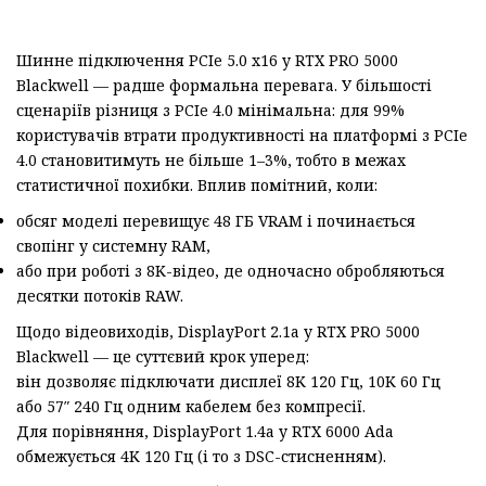
Шинне підключення PCIe 5.0 x16 у RTX PRO 5000
Blackwell — радше формальна перевага. У більшості
сценаріїв різниця з PCIe 4.0 мінімальна: для 99%
користувачів втрати продуктивності на платформі з PCIe
4.0 становитимуть не більше 1–3%, тобто в межах
статистичної похибки. Вплив помітний, коли:
обсяг моделі перевищує 48 ГБ VRAM і починається
свопінг у системну RAM,
або при роботі з 8K-відео, де одночасно обробляються
десятки потоків RAW.
Щодо відеовиходів, DisplayPort 2.1a у RTX PRO 5000
Blackwell — це суттєвий крок уперед:
він дозволяє підключати дисплеї 8K 120 Гц, 10K 60 Гц
або 57″ 240 Гц одним кабелем без компресії.
Для порівняння, DisplayPort 1.4a у RTX 6000 Ada
обмежується 4K 120 Гц (і то з DSC-стисненням).