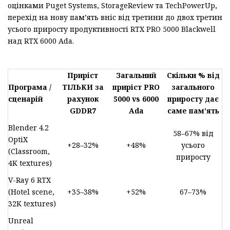
оцінками Puget Systems, StorageReview та TechPowerUp,
перехід на нову пам’ять вніс від третини до двох третин
усього приросту продуктивності RTX PRO 5000 Blackwell
над RTX 6000 Ada.
Приріст
Загальний
Скільки % від
Програма /
ТІЛЬКИ за
приріст PRO
загального
сценарій
рахунок
5000 vs 6000
приросту дає
GDDR7
Ada
саме пам’ять
Blender 4.2
58–67% від
OptiX
+28–32%
+48%
усього
(Classroom,
приросту
4K textures)
V-Ray 6 RTX
(Hotel scene,
+35–38%
+52%
67–73%
32K textures)
Unreal