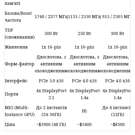
пам'яті
Базова/Boost
1740 / 2377 МГц
1155 / 2550 МГц
915 / 2505 МГц
частота
TDP
300 Вт
250 Вт
300 Вт
(споживання)
Живлення
1x 16-pin
1x 16-pin
1x 16-pin
Двослотова, з
Двослотова, з
Двослотова, з
Форм-фактор
активним
активним
активним
охолодженням
охолодженням
охолодженням
Інтерфейс
PCIe 5.0 x16
PCIe 4.0 x16
PCIe 4.0 x16
4x DisplayPort
4x DisplayPort
4x DisplayPort
Порти
2.1
1.4a
1.4a
MIG (Multi-
До 2 інстансів
До 4 інстансів
Ні
Instance GPU)
(24-36ГБ)
(12ГБ)
Ціна
~$5900 (48 ГБ)
~$5400
~$8500