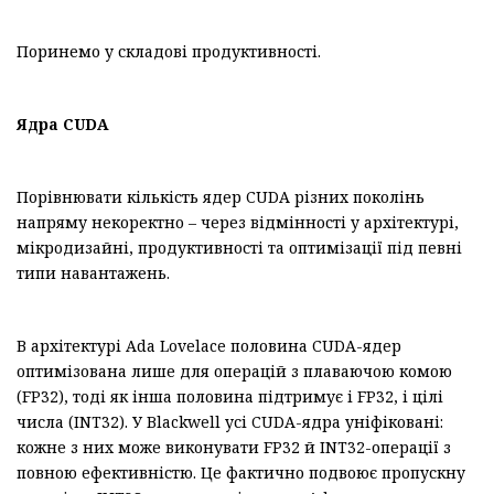
Поринемо у складові продуктивності.
Ядра
CUDA
Порівнювати кількість ядер CUDA різних поколінь
напряму некоректно – через відмінності у архітектурі,
мікродизайні, продуктивності та оптимізації під певні
типи навантажень.
В архітектурі Ada Lovelace половина CUDA-ядер
оптимізована лише для операцій з плаваючою комою
(FP32), тоді як інша половина підтримує і FP32, і цілі
числа (INT32). У Blackwell усі CUDA-ядра уніфіковані:
кожне з них може виконувати FP32 й INT32-операції з
повною ефективністю. Це фактично подвоює пропускну