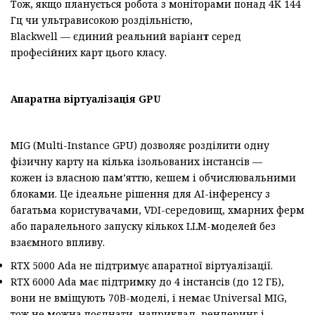
Тож, якщо планується робота з моніторами понад 4K 144
Гц чи ультрависокою роздільністю,
Blackwell — єдиний реальний варіан
т
серед
професійних карт цього класу.
Апаратна віртуалізація
GPU
MIG (Multi-Instance GPU) дозволяє розділити одну
фізичну карту на кілька ізольованих інстансів —
кожен із власною пам’яттю, кешем і обчислювальними
блоками. Це ідеальне рішення для AI-інференсу з
багатьма користувачами, VDI-середовищ, хмарних ферм
або паралельного запуску кількох LLM-моделей без
взаємного впливу.
RTX 5000 Ada не підтримує апаратної віртуалізації.
RTX 6000 Ada має підтримку до 4 інстансів (до 12 ГБ),
вони не вміщують 70B-моделі, і немає Universal MIG,
тож не можна поєднати, наприклад, рендеринг і