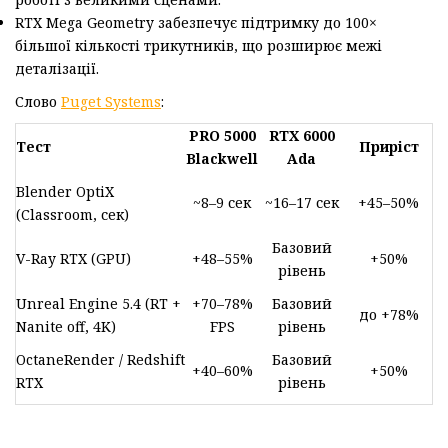
RTX Mega Geometry забезпечує підтримку до 100×
більшої кількості трикутників, що розширює межі
деталізації.
Слово
Puget Systems
:
PRO 5000
RTX 6000
Тест
Приріст
Blackwell
Ada
Blender OptiX
~8–9 сек
~16–17 сек
+45–50%
(Classroom, сек)
Базовий
V-Ray RTX (GPU)
+48–55%
+50%
рівень
Unreal Engine 5.4 (RT +
+70–78%
Базовий
до +78%
Nanite off, 4K)
FPS
рівень
OctaneRender / Redshift
Базовий
+40–60%
+50%
RTX
рівень