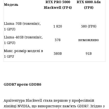
RTX PRO 5000
RTX 6000 Ada
Модель
Blackwell
(
FP4
)
(FP8)
Llama-70B (токенів/с,
1 820
580 (FP8)
1 GPU)
Llama-405B (токенів/с,
378
неможливо
1 GPU)
Макс. розмір моделі в
380B
91B
1 GPU
GDDR7 проти GDDR6
Архітектура Blackwell стала першою у професійній
лінійці NVIDIA, що використовує пам’ять GDDR7. Згідно з