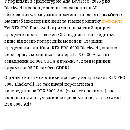
У порівняні з архітектурою Ada Lovelace (2023 рік)
Blackwell пропонує значні покращення в AI-
обчисленнях, трасуванні променів та роботі з пам'яттю.
Масштаб інженерних змін та темпи розвитку
вражають
.
Усі RTX PRO Blackwell отримали помітний приріст
продуктивності — кожен GPU піднявся на сходинку
вище відносно попередніх моделей. Старший
представник лінійки, RTX PRO 6000 Blackwell, значно
перевершує колишнього лідера RTX 6000 Ada: він
оснащений 24 064 CUDA-ядрами, 752 тензорними
ядрами та 96 ГБ пам’яті GDDR7.
Оцінимо висоту сходинки прогресу на прикладі RTX PRO
5000 Blackwell. Не так цікаві переваги над
попередницею RTX 5000 Ada (там все очевидно), як
порівняння з її сучасницею щаблем вище, з тією самою
RTX 6000 Ada.