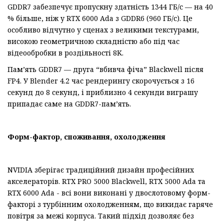
GDDR7 забезпечує пропускну здатність 1344 ГБ/с — на 40
% більше, ніж у RTX 6000 Ada з GDDR6 (960 ГБ/с). Це
особливо відчутно у сценах з великими текстурами,
високою геометричною складністю або під час
відеообробки в роздільності 8K.
Пам’ять GDDR7 — друга “вбивча фіча” Blackwell після
FP4. У Blender 4.2 час рендерингу скорочується з 16
секунд до 8 секунд, і приблизно 4 секунди виграшу
припадає саме на GDDR7-пам’ять.
Форм-фактор, споживання, охолодження
NVIDIA зберігає традиційний дизайн професійних
акселераторів. RTX PRO 5000 Blackwell, RTX 5000 Ada та
RTX 6000 Ada - всі вони виконані у двослотовому форм-
факторі з турбінним охолодженням, що викидає гаряче
повітря за межі корпуса. Такий підхід дозволяє без