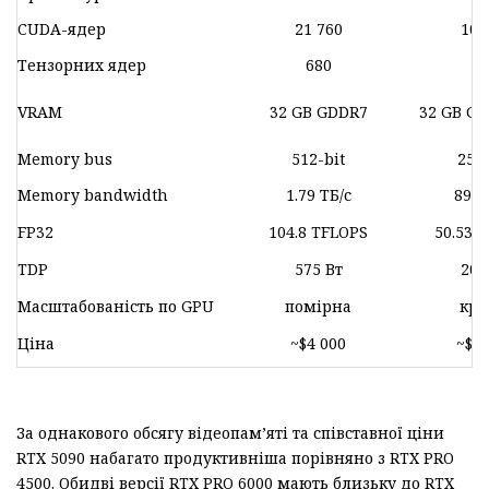
CUDA-ядер
21 760
10 
Тензорних ядер
680
32
VRAM
32 GB GDDR7
32 GB GD
Memory bus
512-bit
256-
Memory bandwidth
1.79 ТБ/с
896 
FP32
104.8 TFLOPS
50.53 
TDP
575 Вт
200
Масштабованість по GPU
помірна
кр
Ціна
~$4 000
~$4 
За однакового обсягу відеопам’яті та співставної ціни
RTX 5090 набагато продуктивніша порівняно з RTX PRO
4500. Обидві версії RTX PRO 6000 мають близьку до RTX