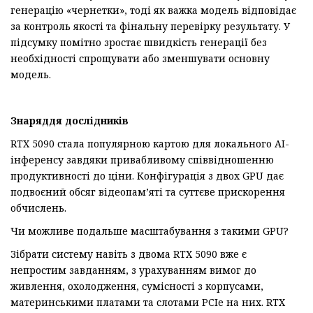
генерацію «чернетки», тоді як важка модель відповідає
за контроль якості та фінальну перевірку результату. У
підсумку помітно зростає швидкість генерації без
необхідності спрощувати або зменшувати основну
модель.
Знаряддя дослідників
RTX 5090 стала популярною картою для локального AI-
інференсу завдяки привабливому співвідношенню
продуктивності до ціни. Конфігурація з двох GPU дає
подвоєний обсяг відеопам’яті та суттєве прискорення
обчислень.
Чи можливе подальше масштабування з такими GPU?
Зібрати систему навіть з двома RTX 5090 вже є
непростим завданням, з урахуванням вимог до
живлення, охолодження, сумісності з корпусами,
материнськими платами та слотами PCIe на них. RTX