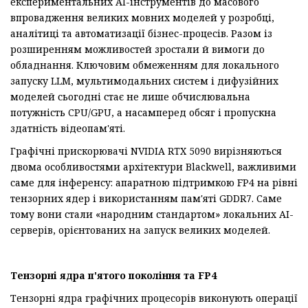
експериментальних AI-інструментів до масового
впровадження великих мовних моделей у розробці,
аналітиці та автоматизації бізнес-процесів. Разом із
розширенням можливостей зростали й вимоги до
обладнання. Ключовим обмеженням для локального
запуску LLM, мультимодальних систем і дифузійних
моделей сьогодні стає не лише обчислювальна
потужність CPU/GPU, а насамперед обсяг і пропускна
здатність відеопам'яті.
Графічні прискорювачі NVIDIA RTX 5090 вирізняються
двома особливостями архітектури Blackwell, важливими
саме для інференсу: апаратною підтримкою FP4 на рівні
тензорних ядер і використанням пам'яті GDDR7. Саме
тому вони стали «народним стандартом» локальних AI-
серверів, орієнтованих на запуск великих моделей.
Тензорні ядра п'ятого покоління та FP4
Тензорні ядра графічних процесорів виконують операції