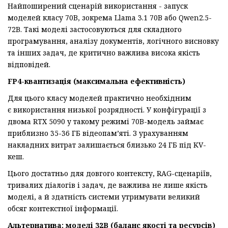
Найпоширений сценарій використання - запуск
моделей класу 70B, зокрема Llama 3.1 70B або Qwen2.5-
72B. Такі моделі застосовуються для складного
програмування, аналізу документів, логічного висновку
та інших задач, де критично важлива висока якість
відповідей.
FP4-квантизація (максимальна ефективність)
Для цього класу моделей практично необхідним
є використання низької розрядності. У конфігурації з
двома RTX 5090 у такому режимі 70B-модель займає
приблизно 35-36 ГБ відеопам’яті. З урахуванням
накладних витрат залишається близько 24 ГБ під KV-
кеш.
Цього достатньо для довгого контексту, RAG-сценаріїв,
тривалих діалогів і задач, де важлива не лише якість
моделі, а й здатність системи утримувати великий
обсяг контекстної інформації.
Альтернатива: моделі 32B
(баланс якості та ресурсів)