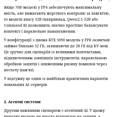
Якщо 70B-моделі у FP4 забезпечують максимальну
якість, але вимагають жорсткого контролю за пам'яттю,
то моделі класу 32B (наприклад, Qwen2.5-32B або
Command R) дозволяють значно простіше балансувати
контекст і паралельне навантаження.
У конфігурації з двома RTX 5090 модель у FP8 зазвичай
займає близько 32 ГБ, залишаючи до 28 ГБ під KV-кеш.
Це зручно для сценаріїв із великими контекстами,
підключенням зовнішніх інструментів, паралельною
обробкою запитів і зниженням ризику помилок через
нестачу пам’яті.
У підсумку це один із найбільш практичних варіантів
локальних AI-серверів.
2. Агентні системи
Другим важливим сценарієм є агентний AI. У цьому
випадку модель не просто відповідає на запити, а