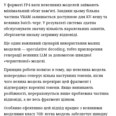
У форматі FP4 ваги невеликих моделей займають
мінімальний обсяг пам’яті. Завдяки цьому більша
частина VRAM залишається доступною для KV-кешу та
великих batch-черг. У результаті система здатна
обслуговувати значну кількість паралельних запитів,
зберігаючи низьку затримку відповіді.
Ще один важливий сценарій використання малих
моделей — speculative decoding, тобто прискорення
генерації великих LLM за допомогою швидкої
«чернеткової» моделі.
Принцип роботи полягає в тому, що невелика модель
попередньо генерує кілька наступних токенів, після
чого велика модель перевіряє цей фрагмент і
підтверджує коректні токени. Якщо виникають
розбіжності, перераховується лише проблемна частина
відповіді, а не весь фрагмент цілком.
Особливо ефективно цей підхід працює з великими
моделями класу 70B: легка модель забезпечує швидку