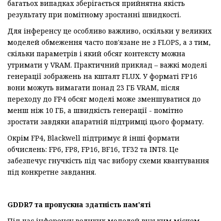
багатьох випадках зберігається прийнятна якість
результату при помітному зростанні швидкості.
Для інференсу це особливо важливо, оскільки у великих
моделей обмеження часто пов'язане не з FLOPS, а з тим,
скільки параметрів і який обсяг контексту можна
утримати у VRAM. Практичний приклад – важкі моделі
генерації зображень на кшталт FLUX. У форматі FP16
вони можуть вимагати понад 23 ГБ VRAM, після
переходу до FP4 обсяг моделі може зменшуватися до
менш ніж 10 ГБ, а швидкість генерації - помітно
зростати завдяки апаратній підтримці цього формату.
Окрім FP4, Blackwell підтримує й інші формати
обчислень: FP6, FP8, FP16, BF16, TF32 та INT8. Це
забезпечує гнучкість під час вибору схеми квантування
під конкретне завдання.
GDDR7 та пропускна здатність пам'яті
Під час інференсу великих моделей вузьким місцем