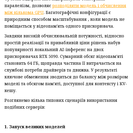
паралелізм, дозволяє
розподіляти модель і обчислення
між кількома GPU
. Багатографічні конфігурації є
природним способом масштабування , коли модель не
поміщається у відеопам'ять одного прискорювача.
Завдяки високій обчислювальній потужності, відносно
простій реалізації та привабливій ціни рішень набув
популярності локальний AI-інференс на двох
прискорювачах RTX 5090. Сумарний обсяг відеопам'яті
становить 64 ГБ, щоправда частина її витрачається на
службові потреби драйверів та движка. У результаті
ключове обмеження зводиться до балансу між розміром
моделі та обсягом пам'яті, доступної для контексту і KV-
кешу.
Розглянемо кілька типових сценаріїв використання
подібних серверів:
1. Запуск великих моделей