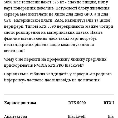
5090 має тепловий пакет 575 Вт - значно вищий, ніж у
карт попередніх поколінь. Потужності блоку живлення
сервера має вистачати не лише для двох GPU, а й для
CPU, материнської плати, RAM, накопичувачів та іншої
периферії. Типові RTX 5090 перекривають майже чотири
слоти розширення на материнських платах. Навіть
фізичне встановлення двох таких карт потребує
нестандартних рішень щодо компонування та
вентиляції.
Чому б не перейти на професійну лінійку графічних
прискорювачів NVIDIA RTX PRO Blackwell?
Порівняльна таблиця кандидатів у сервери «народного
інференсу» частково дає відповідь на це питання:
Характеристика
RTX 5090
RTX PR
Архітектура
Blackwell
Black