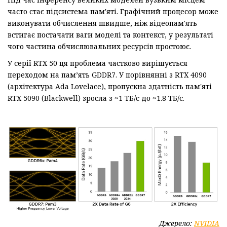
часто стає підсистема пам'яті. Графічний процесор може
виконувати обчислення швидше, ніж відеопам'ять
встигає постачати ваги моделі та контекст, у результаті
чого частина обчислювальних ресурсів простоює.
У серії RTX 50 ця проблема частково вирішується
переходом на пам’ять GDDR7. У порівнянні з RTX 4090
(архітектура Ada Lovelace), пропускна здатність пам'яті
RTX 5090 (Blackwell) зросла з ~1 ТБ/с до ~1.8 ТБ/с.
Джерело:
NVIDIA