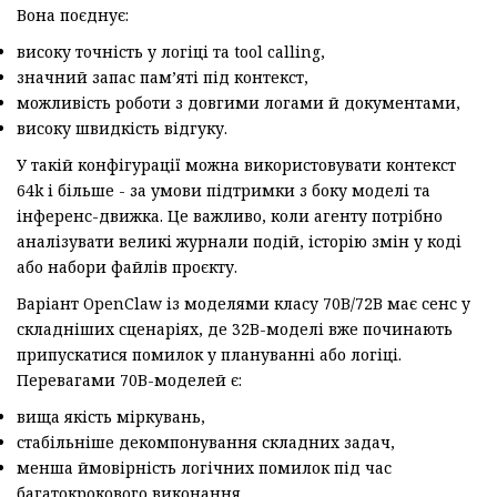
Вона поєднує:
високу точність у логіці та tool calling,
значний запас пам’яті під контекст,
можливість роботи з довгими логами й документами,
високу швидкість відгуку.
У такій конфігурації можна використовувати контекст
64k і більше - за умови підтримки з боку моделі та
інференс-движка. Це важливо, коли агенту потрібно
аналізувати великі журнали подій, історію змін у коді
або набори файлів проєкту.
Варіант OpenClaw із моделями класу 70B/72B має сенс у
складніших сценаріях, де 32B-моделі вже починають
припускатися помилок у плануванні або логіці.
Перевагами 70B-моделей є:
вища якість міркувань,
стабільніше декомпонування складних задач,
менша ймовірність логічних помилок під час
багатокрокового виконання.