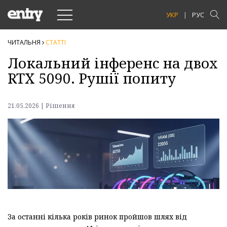
Toggle
УКР
РУС
navigation
ЧИТАЛЬНЯ
СТАТТI
Локальний інференс на двох
RTX 5090. Рушії попиту
21.05.2026 | Рішення
За останні кілька років ринок пройшов шлях від