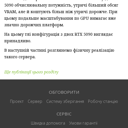
5090 обчислювальну потужність, утричі більший обсяг
VRAM, але й коштують більш ніж утричі дорожче. При
цьому подальше масштабування по GPU вимагає вже
значно дорожчих платформ.
На цьому тлі конфігурація з двох RTX 5090 виглядає
принадливо.
В наступній частині розглянемо фізичну реалізацію
такого сервера.
Ще публікації цього розділу
ОБГОВОРИТИ
Проект
Сервер
Систему зберігання
Робочу станцію
СЕРВІС
Швидка допомога
Умови гарантії