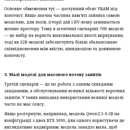
Основне обмеження тут — доступний обсяг VRAM під
контекст. Якщо значна частина пам’яті зайнята самою
моделлю, для логів, історії дій і KV-кешу залишається
менше простору. Тому в агентних сценаріях 70B-моделі
— це вибір на користь максимальної якості міркування,
тоді як 32B-моделі забезпечують більш збалансоване
співвідношення між якістю, швидкодією та довжиною
контексту.
3. Малі моделі для масового потоку запитів
Третій сценарій — це не робота з одним складним
завданням, а обслуговування великої кількості коротких
запитів. У таких випадках використання великої моделі
часто не має сенсу.
Якщо розгорнути, наприклад, модель Qwen2.5-0.5B на
конфігурації з двох RTX 5090, для одного користувача це
виглядатиме надмірним: модель занадто мала, щоб