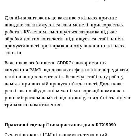
Для AI-навантажень це важливо з кількох причин:
швидше завантажуються ваги моделі, прискорюється
робота з KV-кешем, зменшується затримка під час
обробки довгих контекстів, підвищується стабільність
продуктивності при паралельному виконанні кількох
запитів.
Важливою особливістю GDDR7 є використання
кодування PAM3, що дозволяє ефективніше передавати
дані на вищих частотах і забезпечує стабільну роботу
пам’яті при високій пропускній здатності. Додатково
реалізовано вбудовані механізми корекції помилок на
рівні мікросхем пам'яті, що підвищує надійність під час
тривалого навантаження.
Практичні сценарії використання двох RTX 5090
Сучасні відкриті LLM підтримують тензорний