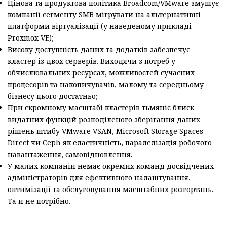
Цінова та продуктова політика Broadcom/VMware змушує
компанії сегменту SMB мігрувати на альтернативні
платформи віртуалізації (у наведеному прикладі -
Proxmox VE);
Високу доступність даних та додатків забезпечує
кластер із двох серверів. Виходячи з потреб у
обчислювальних ресурсах, можливостей сучасних
процесорів та накопичувачів, малому та середньому
бізнесу цього достатньо;
При скромному масштабі кластерів тьмяніє блиск
видатних функцій розподіленого зберігання даних
рішень штибу VMware VSAN, Microsoft Storage Spaces
Direct чи Ceph як еластичність, паралелізація робочого
навантаження, самовідновлення.
У малих компаній немає окремих команд досвідчених
адміністраторів для ефективного налаштування,
оптимізації та обслуговування масштабних розгортань.
Та й не потрібно.