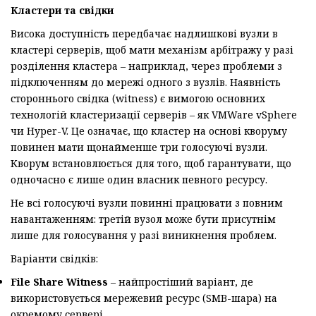
Кластери та свідки
Висока доступність передбачає надлишкові вузли в
кластері серверів, щоб мати механізм арбітражу у разі
розділення кластера – наприклад, через проблеми з
підключенням до мережі одного з вузлів. Наявність
стороннього свідка (witness) є вимогою основних
технологій кластеризації серверів – як VMWare vSphere
чи Hyper-V. Це означає, що кластер на основі кворуму
повинен мати щонайменше три голосуючі вузли.
Кворум встановлюється для того, щоб гарантувати, що
одночасно є лише один власник певного ресурсу.
Не всі голосуючі вузли повинні працювати з повним
навантаженням: третій вузол може бути присутнім
лише для голосування у разі виникнення проблем.
Варіанти свідків:
File Share Witness
– найпростіший варіант, де
використовується мережевий ресурс (SMB-шара) на
окремому сервері.