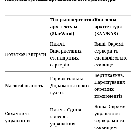
Гіперконвергентна
Класична
архітектура
архітектура
(StarWind)
(SAN/NAS)
Нижчі.
Вищі. Окремі
Використання
сервери та
Початкові витрати
стандартних
спеціалізоване
серверів
сховище
Вертикальна.
Горизонтальна.
Нарощування
Масштабованість
Додавання нових
окремих
вузлів
компонентів
Вища. Окреме
Нижча. Єдина
Складність
управління
консоль
управління
серверами та
управління
сховищем