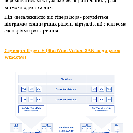
перемикатись між вузлами без втрати даних у разі
відмови одного з них.
Під «незалежністю від гіпервізора» розуміється
підтримка стандартних рішень віртуалізації з кількома
сценаріями розгортання.
Сценар
і
й
Hyper-V (StarWind Virtual SAN
як додаток
Windows)