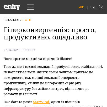
Toggle
УКР
РУС
navigation
ЧИТАЛЬНЯ
СТАТТI
Гіперконвергенція: просто,
продуктивно, ощадливо
07.05.2025 | Рішення
Чого прагне малий та середній бізнес?
Того ж, що і великі компанії: прибутковості, стабільності,
непотоплюваності. Життя своїм коштом привчає до
помірності, тож менші компанії створюють
продуктивну, стійку до негараздів серверну
інфраструктуру без зайвих витрат, відповідно до
розмаху діяльності.
Вже багато років
StarWind
, один із піонерів