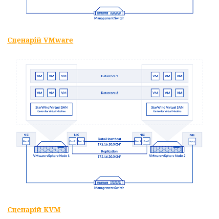
Сценарій VMware
Сценарій
KVM