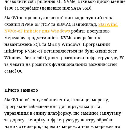
дозволити собі рішення all-NVMe, з їхньою ціною менше
$100 за терабайт (дешевше ніж SATA SSD).
StarWind пропонує власний високодоступний стек
сховищ NVMe-oF (TCP та RDMA). Наприклад,
StarWind
NVMe-oF Initiator для Windows
робить доступною
мережеву продуктивність NVMe для робочих
навантажень SQL та M&E у Windows. Програмний
ініціатор NVMe-oF встановлюється на будь-який хост
Windows без необхідності розгортати інфраструктуру FC
та чекати на розвиток функціональних можливостей
самої ОС.
Нічого зайвого
StarWind об'єднує обчислення, сховище, мережу,
програмне забезпечення для віртуалізації та
управління в єдину платформу, що замінює заплутану
та дорогу застарілу інфраструктуру центру обробки
даних з серверів, окремих мереж, а також мережевого