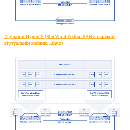
Сценарій
Hyper
-
V
(
StarWind
Virtual
SAN
в окремій
віртуальній машині
Linux
)