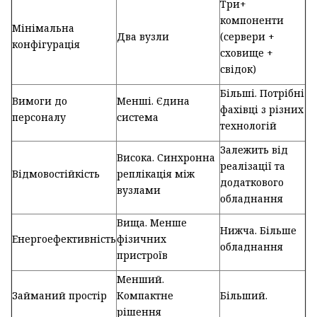
Три+
компоненти
Мінімальна
Два вузли
(сервери +
конфігурація
сховище +
свідок)
Більші. Потрібні
Вимоги до
Менші. Єдина
фахівці з різних
персоналу
система
технологій
Залежить від
Висока. Синхронна
реалізації та
Відмовостійкість
реплікація між
додаткового
вузлами
обладнання
Вища. Менше
Нижча. Більше
Енергоефективність
фізичних
обладнання
пристроїв
Менший.
Займаний простір
Компактне
Більший.
рішення