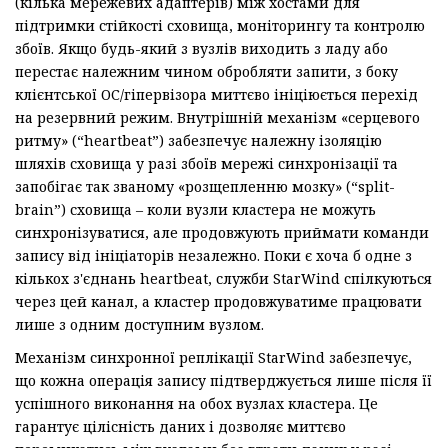
(кілька мережевих адаптерів) між хостами для
підтримки стійкості сховища, моніторингу та контролю
збоїв. Якщо будь-який з вузлів виходить з ладу або
перестає належним чином обробляти запити, з боку
клієнтської ОС/гіпервізора миттєво ініціюється перехід
на резервний режим. Внутрішній механізм «серцевого
ритму» (“heartbeat”) забезпечує належну ізоляцію
шляхів сховища у разі збоїв мережі синхронізації та
запобігає так званому «розщепленню мозку» (“split-
brain”) сховища – коли вузли кластера не можуть
синхронізуватися, але продовжують приймати команди
запису від ініціаторів незалежно. Поки є хоча б одне з
кількох з'єднань heartbeat, служби StarWind спілкуються
через цей канал, а кластер продовжуватиме працювати
лише з одним доступним вузлом.
Механізм синхронної реплікації StarWind забезпечує,
що кожна операція запису підтверджується лише після її
успішного виконання на обох вузлах кластера. Це
гарантує цілісність даних і дозволяє миттєво