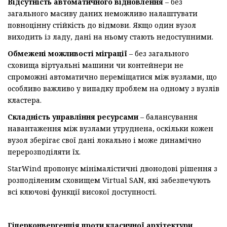
Відсутність автоматичного відновлення
– без
загального масиву даних неможливо налаштувати
повноцінну стійкість до відмови. Якщо один вузол
виходить із ладу, дані на ньому стають недоступними.
Обмежені можливості міграції
– без загального
сховища віртуальні машини чи контейнери не
спроможні автоматично переміщатися між вузлами, що
особливо важливо у випадку проблем на одному з вузлів
кластера.
Складність управління ресурсами
– балансування
навантаження між вузлами утруднена, оскільки кожен
вузол зберігає свої дані локально і може динамічно
перерозподіляти їх.
StarWind пропонує мінімалістичні двонодові рішення з
розподіленим сховищем Virtual SAN, які забезпечують
всі ключові функції високої доступності.
Г
іперконверген
ція
проти
класичної архітектури