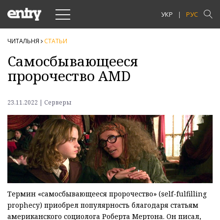
Toggle
УКР
РУС
navigation
ЧИТАЛЬНЯ
СТАТЬИ
Самосбывающееся
пророчество AMD
23.11.2022 | Серверы
Термин «самосбывающееся пророчество» (self-fulfilling
prophecy) приобрел популярность благодаря статьям
американского социолога Роберта Мертона. Он писал,