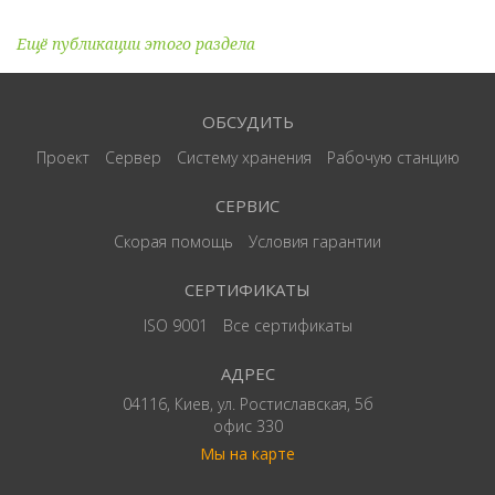
Ещё публикации этого раздела
ОБСУДИТЬ
Проект
Сервер
Систему хранения
Рабочую станцию
СЕРВИС
Скорая помощь
Условия гарантии
СЕРТИФИКАТЫ
ISO 9001
Все сертификаты
АДРЕС
04116, Киев, ул. Ростиславская, 5б
офис 330
Мы на карте