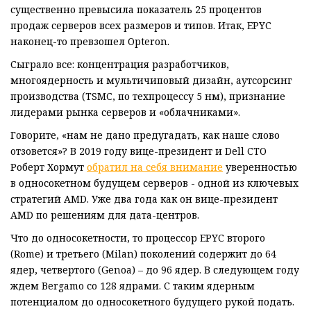
существенно превысила показатель 25 процентов
продаж серверов всех размеров и типов. Итак, EPYC
наконец-то превзошел Opteron.
Сыграло все: концентрация разработчиков,
многоядерность и мультичиповый дизайн, аутсорсинг
производства (TSMC, по техпроцессу 5 нм), признание
лидерами рынка серверов и «облачниками».
Говорите, «нам не дано предугадать, как наше слово
отзовется»? В 2019 году вице-президент и Dell CTO
Роберт Хормут
обратил на себя внимание
уверенностью
в односокетном будущем серверов - одной из ключевых
стратегий AMD. Уже два года как он вице-президент
AMD по решениям для дата-центров.
Что до односокетности, то процессор EPYC второго
(Rome) и третьего (Milan) поколений содержит до 64
ядер, четвертого (Genoa) – до 96 ядер. В следующем году
ждем Bergamo со 128 ядрами. С таким ядерным
потенциалом до ​​односокетного будущего рукой подать.