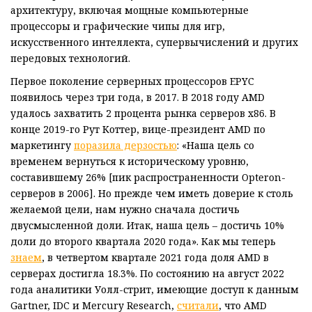
архитектуру, включая мощные компьютерные
процессоры и графические чипы для игр,
искусственного интеллекта, супервычислений и других
передовых технологий.
Первое поколение серверных процессоров EPYC
появилось через три года, в 2017. В 2018 году AMD
удалось захватить 2 процента рынка серверов x86. В
конце 2019-го Рут Коттер, вице-президент AMD по
маркетингу
поразила дерзостью
: «Наша цель со
временем вернуться к историческому уровню,
составившему 26% [пик распространенности Opteron-
серверов в 2006]. Но прежде чем иметь доверие к столь
желаемой цели, нам нужно сначала достичь
двусмысленной доли. Итак, наша цель – достичь 10%
доли до второго квартала 2020 года». Как мы теперь
знаем
, в четвертом квартале 2021 года доля AMD в
серверах достигла 18.3%. По состоянию на август 2022
года аналитики Уолл-стрит, имеющие доступ к данным
Gartner, IDC и Mercury Research,
считали
, что AMD