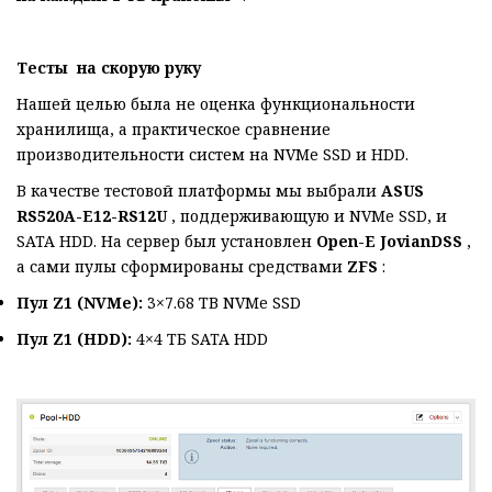
Тесты
на скорую руку
Нашей целью была не оценка функциональности
хранилища, а практическое сравнение
производительности систем на NVMe SSD и HDD.
В качестве тестовой платформы мы выбрали
ASUS
RS520A-E12-RS12U
, поддерживающую и NVMe SSD, и
SATA HDD. На сервер был установлен
Open-E JovianDSS
,
а сами пулы сформированы средствами
ZFS
:
Пул Z1 (NVMe):
3×7.68 ТВ NVMe SSD
Пул Z1 (HDD):
4×4 ТБ SATA HDD