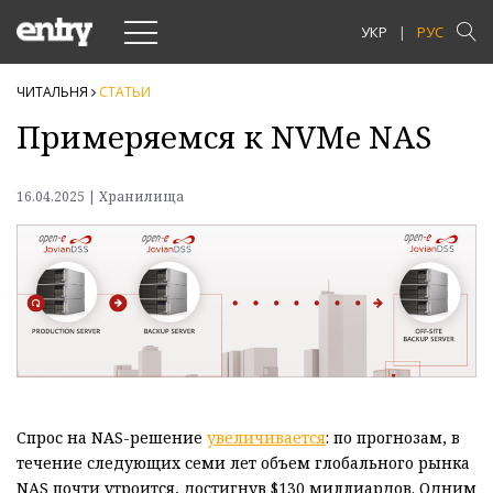
Toggle
УКР
РУС
navigation
ЧИТАЛЬНЯ
СТАТЬИ
Примеряемся к NVMe NAS
16.04.2025 | Хранилища
Спрос на NAS-решение
увеличивается
: по прогнозам, в
течение следующих семи лет объем глобального рынка
NAS почти утроится, достигнув $130 миллиардов. Одним