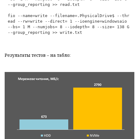
fio --name=write --filename=.PhysicalDrive$ --thr
ead --rw=write --direct=
 1
 --ioengine=windowsaio 
--bs=
 1 
M --numjobs=
 8
 --iodepth=
 8
 --size=
 138 
G 
--group_reporting >> write.txt
Результаты тестов – на табло: