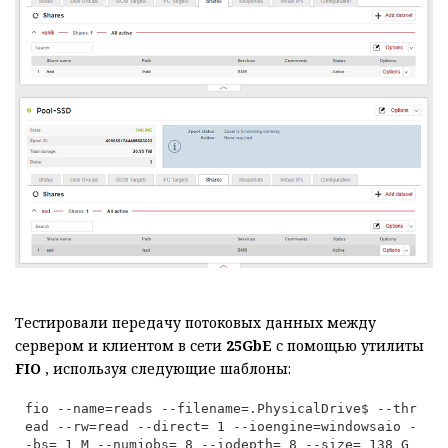
Тестировали передачу потоковых данных между
сервером и клиентом в сети
25GbE
с помощью утилиты
FIO
, используя следующие шаблоны:
fio --name=reads --filename=.PhysicalDrive$ --thr
ead --rw=read --direct=
 1
 --ioengine=windowsaio -
-bs=
 1 
M --numjobs=
 8
 --iodepth=
 8
 --size=
 138 
G 