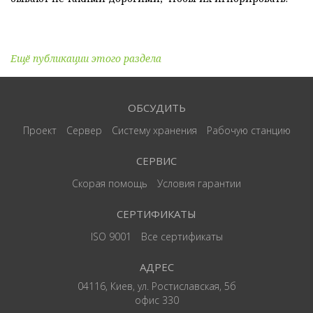
Ещё публикации этого раздела
ОБСУДИТЬ
Проект
Сервер
Систему хранения
Рабочую станцию
СЕРВИС
Скорая помощь
Условия гарантии
СЕРТИФИКАТЫ
ISO 9001
Все сертификаты
АДРЕС
04116, Киев, ул. Ростиславская, 5б
офис 330