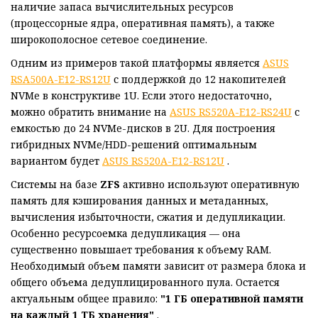
наличие запаса вычислительных ресурсов
(процессорные ядра, оперативная память), а также
широкополосное сетевое соединение.
Одним из примеров такой платформы является
ASUS
RSA500A-E12-RS12U
с поддержкой до 12 накопителей
NVMe в конструктиве 1U. Если этого недостаточно,
можно обратить внимание на
ASUS RS520A-E12-RS24U
с
емкостью до 24 NVMe-дисков в 2U. Для построения
гибридных NVMe/HDD-решений оптимальным
вариантом будет
ASUS RS520A-E12-RS12U
.
Системы на базе
ZFS
активно используют оперативную
память для кэширования данных и метаданных,
вычисления избыточности, сжатия и дедупликации.
Особенно ресурсоемка дедупликация — она
существенно повышает требования к объему RAM.
Необходимый объем памяти зависит от размера блока и
общего объема дедуплицированного пула. Остается
актуальным общее правило:
"1 ГБ оперативной памяти
на каждый 1 ТБ хранения"
.