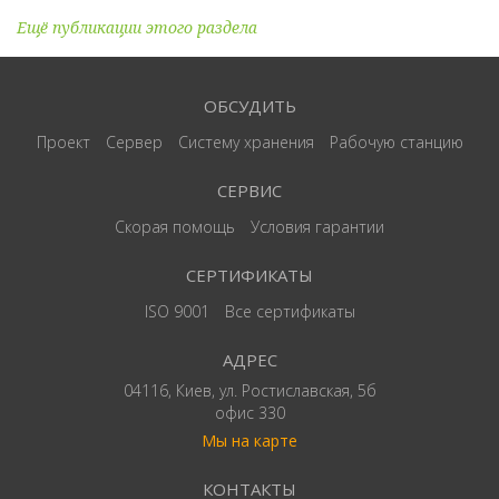
Ещё публикации этого раздела
ОБСУДИТЬ
Проект
Сервер
Систему хранения
Рабочую станцию
СЕРВИС
Скорая помощь
Условия гарантии
СЕРТИФИКАТЫ
ISO 9001
Все сертификаты
АДРЕС
04116, Киев, ул. Ростиславская, 5б
офис 330
Мы на карте
КОНТАКТЫ