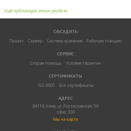
Ещё публикации этого раздела
ОБСУДИТЬ
Проект
Сервер
Систему хранения
Рабочую станцию
СЕРВИС
Скорая помощь
Условия гарантии
СЕРТИФИКАТЫ
ISO 9001
Все сертификаты
АДРЕС
04116, Киев, ул. Ростиславская, 5б
офис 330
Мы на карте