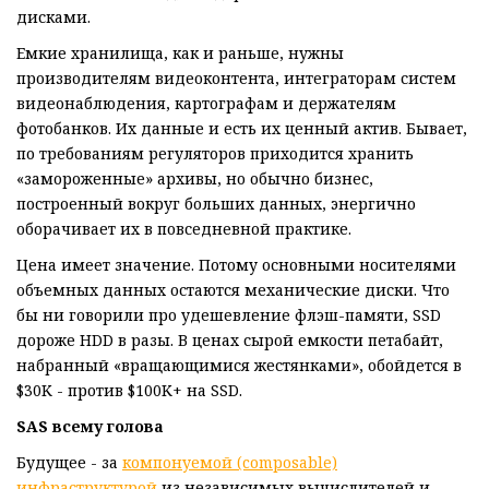
дисками.
Емкие хранилища, как и раньше, нужны
производителям видеоконтента, интеграторам систем
видеонаблюдения, картографам и держателям
фотобанков. Их данные и есть их ценный актив. Бывает,
по требованиям регуляторов приходится хранить
«замороженные» архивы, но обычно бизнес,
построенный вокруг больших данных, энергично
оборачивает их в повседневной практике.
Цена имеет значение. Потому основными носителями
объемных данных остаются механические диски. Что
бы ни говорили про удешевление флэш-памяти, SSD
дороже HDD в разы. В ценах сырой емкости петабайт,
набранный «вращающимися жестянками», обойдется в
$30K - против $100K+ на SSD.
SAS всему голова
Будущее - за
компонуемой (composable)
инфраструктурой
из независимых вычислителей и