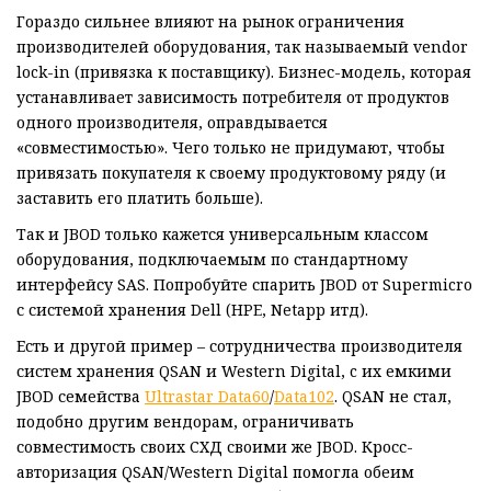
Гораздо сильнее влияют на рынок ограничения
производителей оборудования, так называемый vendor
lock-in (привязка к поставщику). Бизнес-модель, которая
устанавливает зависимость потребителя от продуктов
одного производителя, оправдывается
«совместимостью». Чего только не придумают, чтобы
привязать покупателя к своему продуктовому ряду (и
заставить его платить больше).
Так и JBOD только кажется универсальным классом
оборудования, подключаемым по стандартному
интерфейсу SAS. Попробуйте спарить JBOD от Supermicro
с системой хранения Dell (HPE, Netapp итд).
Есть и другой пример – сотрудничества производителя
систем хранения QSAN и Western Digital, c их емкими
JBOD семейства
Ultrastar Data60
/
Data102
. QSAN не стал,
подобно другим вендорам, ограничивать
совместимость своих СХД своими же JBOD. Кросс-
авторизация QSAN/Western Digital помогла обеим