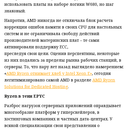
использовать платы на наборе логики W680, но шаг
знаковый.
Напротив, AMD никогда не отключала блок расчета
коррекции ошибок памяти в своих CPU для настольных
систем и не ограничивала свободу действий
производителей материнских плат – те сами
активировали поддержку ECC,
преследуя свои цели. Оценив перспективы, некоторые
из них подались за пределы рынка рабочих станций, в
серверы. То, что пару лет назад выглядело намерением:
«
AMD Ryzen отнимает хлеб у Intel Xeon E»
, сегодня
легитимизировано самой AMD в разделе
AMD Ryzen
Solutions for Dedicated Hosting
.
Ryzen в тени EPYC
Разброс нагрузок серверных приложений оправдывает
многообразие платформ у гиперскейлеров, в
хостинговых компаниях и частных дата-центрах. У
всякой специализации свои представления о