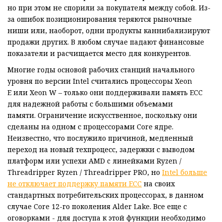
но при этом не спорили за покупателя между собой. Из-
за ошибок позиционирования теряются рыночные
ниши или, наоборот, одни продукты каннибализируют
продажи других. В любом случае падают финансовые
показатели и расчищается место для конкурентов.
Многие годы основой рабочих станций начального
уровня по версии Intel считались процессоры Xeon
E или Xeon W – только они поддерживали память ECC
для надежной работы с большими объемами
памяти. Ограничение искусственное, поскольку они
сделаны на одном с процессорами Core ядре.
Неизвестно, что послужило причиной, медленный
переход на новый техпроцесс, задержки с выводом
платформ или успехи AMD c линейками Ryzen /
Threadripper Ryzen / Threadripper PRO, но
Intel больше
не отключает поддержку памяти ECC
на своих
стандартных потребительских процессорах, в данном
случае Core 12-го поколения Alder Lake. Все еще с
оговорками - для доступа к этой функции необходимо