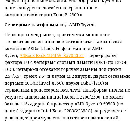
сборки. При большем количестве ядер AMD Ryzen по
цене конкурентоспособен по сравнению с
компонентами серии Xeon E-2300.»
Серверные платформы под AMD Ryzen
Первопроходец рынка, практически монополист
- известная своей нишевой активностью тайваньская
компания ASRock Rack. Ее флагман под AMD
Ryzen,
ASRock Rack 1U4LW-X570/2L2T
- сервер форм-
фактора 1U c четырьмя слотами памяти DDR4 (до 128GB
ECC), четырьмя отсеками горячей замены под диски
2.5”/3.5”, тремя 2.5” и двумя M.2 внутри, двумя сетевыми
портами 10GbE (Intel X550), двумя 1GbE (i210) и
сервисным процессором BMC/IPMI. Платформа ничем не
уступает аналогам на Intel Xeon E 2200/2300, но может
больше: 16-ядерный процессор AMD Ryzen 9 5950X (по
цене 8-ядерных Intel Xeon 2288G/2388G), определяет ее
решающее преимущество в плотности вычислений.