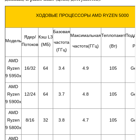
ХОДОВЫЕ ПРОЦЕССОРЫ AMD RYZEN 5000
Базовая
Максимальная
Теплопакет
Подде
Ядер/
Кэш L3
Модель
частота
Потоков
(МБ)
частота(ГГц)
(Вт)
PCI
(ГГц)
AMD
Ryzen
16/32
64
3.4
4.9
105
Gen
9 5950x
AMD
Ryzen
12/24
64
3.7
4.8
105
Gen
9 5900x
AMD
Ryzen
8/16
32
3.8
4.7
105
Gen
9 5800x
AMD