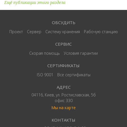
Ещё публикации этого раздела
ОБСУДИТЬ
Проект
Сервер
Систему хранения
Рабочую станцию
СЕРВИС
Скорая помощь
Условия гарантии
СЕРТИФИКАТЫ
ISO 9001
Все сертификаты
АДРЕС
04116, Киев, ул. Ростиславская, 5б
офис 330
Мы на карте
КОНТАКТЫ