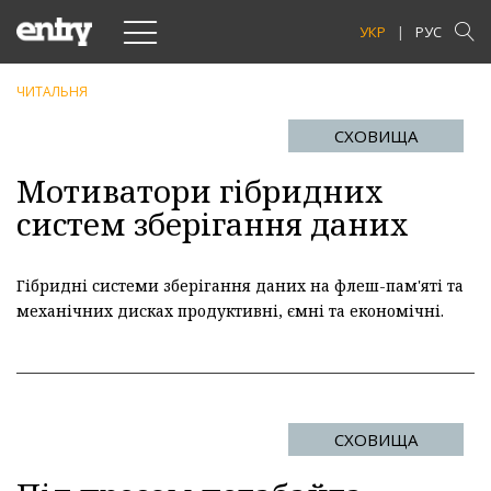
Toggle
УКР
РУС
navigation
ЧИТАЛЬНЯ
СХОВИЩА
Мотиватори гібридних
систем зберігання даних
Гібридні системи зберігання даних на флеш-пам'яті та
механічних дисках продуктивнi, ємнi та економічні.
СХОВИЩА