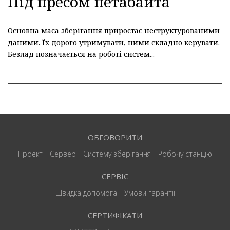
Пiд пресом петабайта
Основна маса зберігання приростає неструктурованими
даними. Їх дорого утримувати, ними складно керувати.
Безлад позначається на роботі систем...
ОБГОВОРИТИ
Проект
Сервер
Систему зберігання
Робочу станцію
СЕРВІС
Швидка допомога
Умови гарантії
СЕРТИФІКАТИ