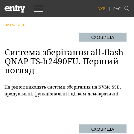
Toggle
УКР
РУС
navigation
ЧИТАЛЬНЯ
СХОВИЩА
Система зберiгання all-flash
QNAP TS-h2490FU. Перший
погляд
На ринок виходять системи зберігання на NVMe SSD,
продуктивні, функціональні і цілком демократичні.
СХОВИЩА