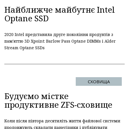
Найближче майбутнє Intel
Optane SSD
2020 Intel представила друге покоління продуктів з
пам'яттю 3D Xpoint: Barlow Pass Optane DIMMs і Alder
Stream Optane SSDs
СХОВИЩА
Будуємо мicтке
продуктивне ZFS-сховище
Коли після півтора десятиліть життя файлової системи
продовжують складати панегірики і публікувати