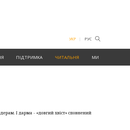
УКР
РУС
НЯ
ПІДТРИМКА
ЧИТАЛЬНЯ
МИ
ідерам. І дарма - «довгий хвіст» сповнений