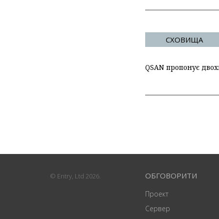
СХОВИЩА
QSAN пропонує двoхк
ОБГОВОРИТИ
© Entry, Ltd 2026.
Проект
Сервер