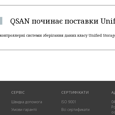
QSAN починає поставки Unif
онтроллернi системи зберігання даних класу Unified Storag
СЕРВІС
СЕРТИФІКАТИ
А
Швидка допомога
ISO 9001
04
Р
Умови гарантії
Всі сертификати
о