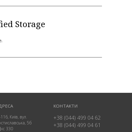
ied Storage
e.
ДРЕСА
КОНТАКТИ
116, Київ, вул.
+38 (044) 499 04 62
остиславська, 5б
+38 (044) 499 04 61
фіс 330